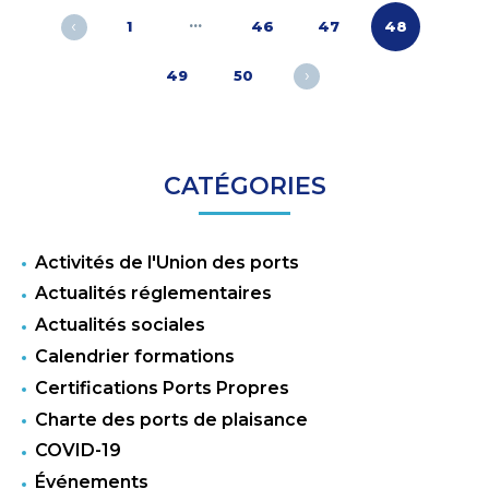
Pagination
…
‹
1
46
47
48
des
publications
›
49
50
CATÉGORIES
Activités de l'Union des ports
Actualités réglementaires
Actualités sociales
Calendrier formations
Certifications Ports Propres
Charte des ports de plaisance
COVID-19
Événements