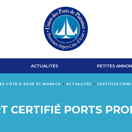
UNION
DES
ACTUALITÉS
PETITES ANNO
PORTS
PES-CÔTE D'AZUR ET MONACO
>
ACTUALITÉS
>
CERTIFICATION
DE
PLAISANCE
T CERTIFIÉ PORTS PRO
PROVENCE-