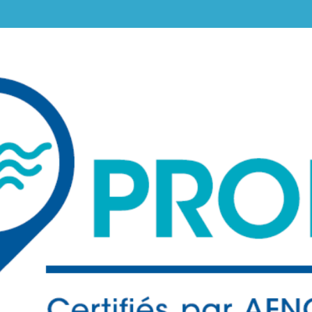
ALPES-
CÔTE
D'AZUR
ET
MONACO