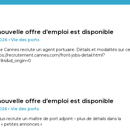
ALPES-
CÔTE
ouvelle offre d’emploi est disponible
D'AZUR
2026
•
Vie des ports
ET
 de Cannes recrute un agent portuaire. Détails et modalités sur c
ttps://recrutement.cannes.com/front-jobs-detail.html?
184&id_origin=0
MONACO
ouvelle offre d’emploi est disponible
2026
•
Vie des ports
jus recrute un maître de port adjoint – plus de détails dans la
 « petites annonces »