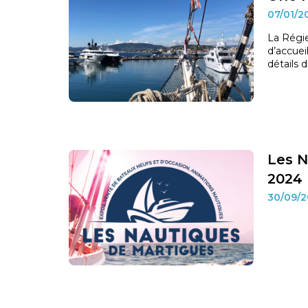
07/01/2
La Régie
d’accuei
détails 
Les N
2024
30/09/