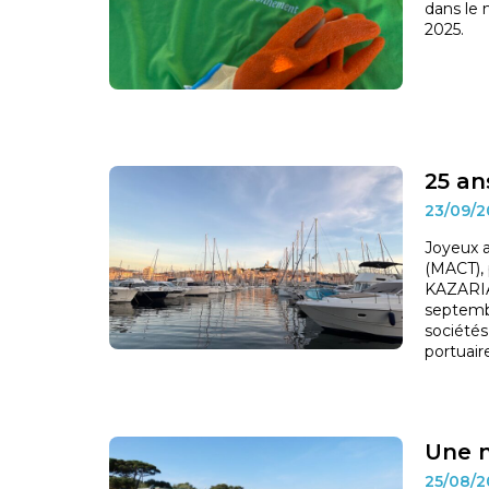
dans le 
2025.
25 ans
23/09/
Joyeux a
(MACT), 
KAZARIAN
septembr
sociétés
portuair
Une n
25/08/