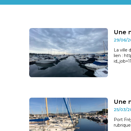
Une n
29/06/
La ville
lien : h
id_job=1
Une n
25/03/
Port Fré
rubrique