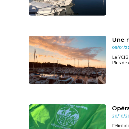
Une n
09/01/
Le YCIBM
Plus de 
Opéra
20/10/
Félicita