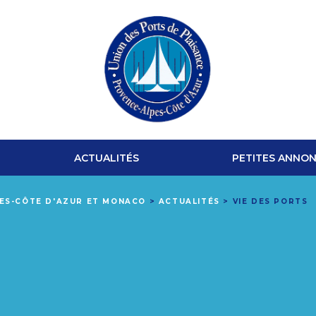
UNION
DES
ACTUALITÉS
PETITES ANNO
PORTS
PES-CÔTE D'AZUR ET MONACO
>
ACTUALITÉS
>
VIE DES PORTS
DE
PLAISANCE
PROVENCE-