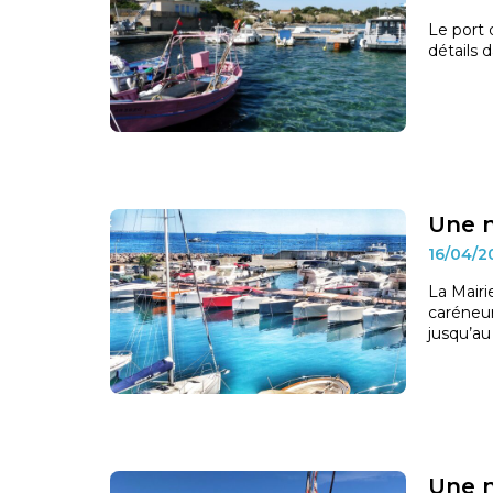
Le port 
détails 
Une n
16/04/
La Mairi
caréneur
jusqu’au 
Une n