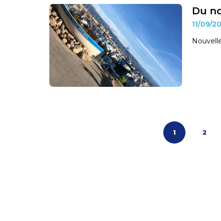
Du no
11/09/2
Nouvelle
Pagination
1
2
des
publications