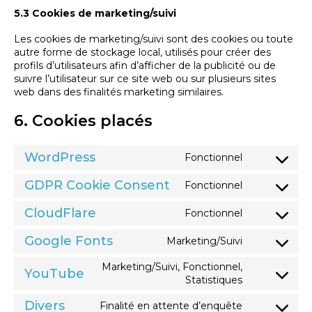
5.3 Cookies de marketing/suivi
Les cookies de marketing/suivi sont des cookies ou toute
autre forme de stockage local, utilisés pour créer des
profils d’utilisateurs afin d’afficher de la publicité ou de
suivre l’utilisateur sur ce site web ou sur plusieurs sites
web dans des finalités marketing similaires.
6. Cookies placés
WordPress
Fonctionnel
Consent
to
GDPR Cookie Consent
Fonctionnel
Consent
service
to
CloudFlare
wordpress
Fonctionnel
Consent
service
to
Google Fonts
gdpr-
Marketing/Suivi
Consent
service
cookie-
to
Marketing/Suivi, Fonctionnel,
cloudflare
YouTube
consent
Consent
service
Statistiques
to
google-
Divers
Finalité en attente d’enquête
Consent
service