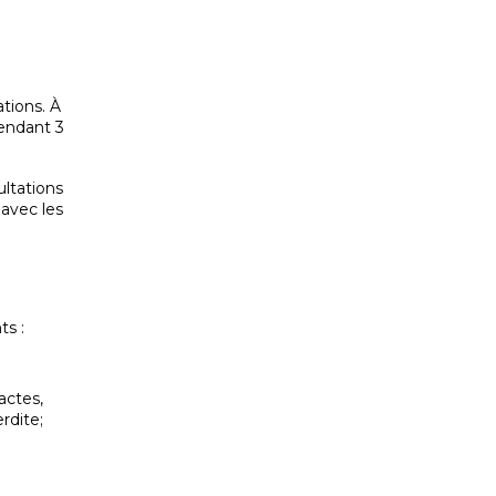
tions. À
pendant 3
ltations
 avec les
ts :
actes,
rdite;