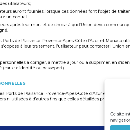
es utilisateurs;
isateurs auront fournies, lorsque ces données font l’objet de trait
r un contrat ;
sateurs après leur mort et de choisir à qui l’Union devra communiq
gné.
des Ports de Plaisance Provence-Alpes-Côte d’Azur et Monaco util
’oppose à leur traitement, l’utilisateur peut contacter l’Union en 
 personnelles à corriger, à mettre à jour ou à supprimer, en s’iden
 (carte d’identité ou passeport).
SONNELLES
n des Ports de Plaisance Provence-Alpes-Côte d’Azur et Monaco
s ni utilisées à d’autres fins que celles détaillées préalablement
Ce site in
navigatio