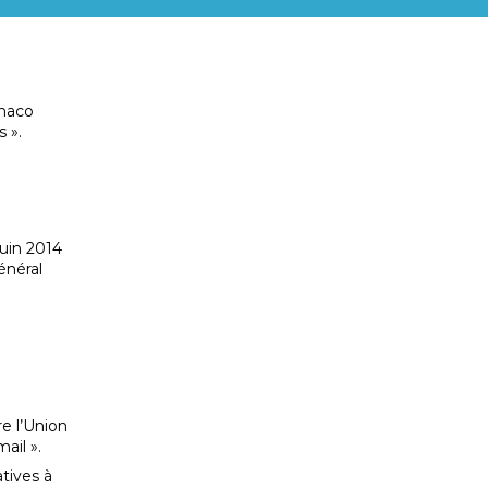
onaco
 ».
uin 2014
énéral
re l’Union
ail ».
atives à