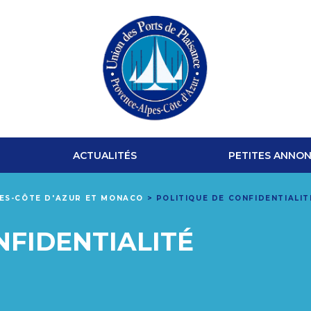
UNION
DES
ACTUALITÉS
PETITES ANNO
PORTS
PES-CÔTE D'AZUR ET MONACO
>
POLITIQUE DE CONFIDENTIALIT
DE
NFIDENTIALITÉ
PLAISANCE
PROVENCE-