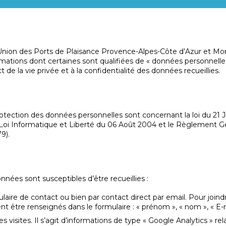
ALPES-
CÔTE
’Union des Ports de Plaisance Provence-Alpes-Côte d’Azur et M
D'AZUR
rmations dont certaines sont qualifiées de « données personnelles
e la vie privée et à la confidentialité des données recueillies.
ET
MONACO
tection des données personnelles sont concernant la loi du 21 J
 Loi Informatique et Liberté du 06 Août 2004 et le Règlement G
9).
ées sont susceptibles d’être recueillies :
laire de contact ou bien par contact direct par email. Pour joind
nt être renseignés dans le formulaire : « prénom », « nom », « E-m
es visites. Il s’agit d’informations de type « Google Analytics » rel