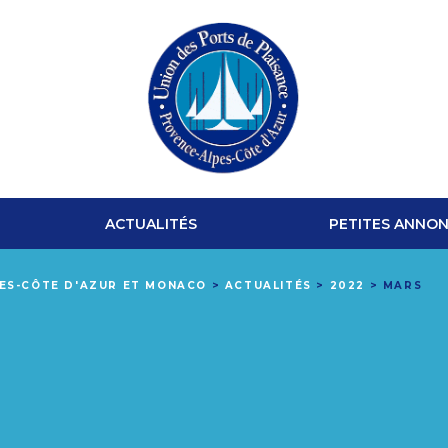
UNION
DES
ACTUALITÉS
PETITES ANNO
PORTS
PES-CÔTE D'AZUR ET MONACO
>
ACTUALITÉS
>
2022
>
MARS
DE
PLAISANCE
PROVENCE-