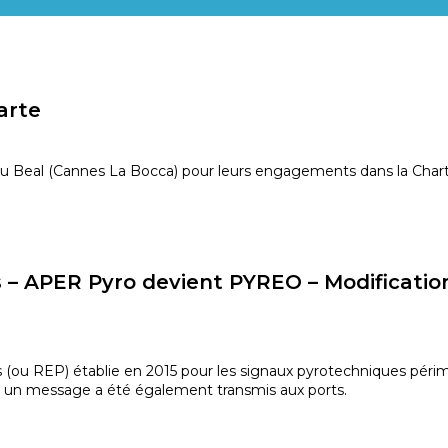
ALPES-
CÔTE
arte
D'AZUR
ET
 du Beal (Cannes La Bocca) pour leurs engagements dans la Cha
MONACO
– APER Pyro devient PYREO – Modification d
urs (ou REP) établie en 2015 pour les signaux pyrotechniques péri
, un message a été également transmis aux ports.