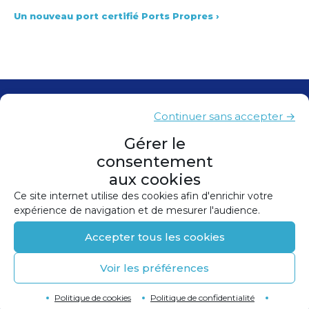
Un nouveau port certifié Ports Propres
›
Contacts
Continuer sans accepter →
Presse
Gérer le
consentement
Plan du site
aux cookies
Mentions légales
Ce site internet utilise des cookies afin d'enrichir votre
expérience de navigation et de mesurer l'audience.
Politique de confidentialité
Accepter tous les cookies
Politique de cookies (UE)
Voir les préférences
©
2026
Conception et réalisation :
Canopée
Retour en haut de page
↑
Politique de cookies
Politique de confidentialité