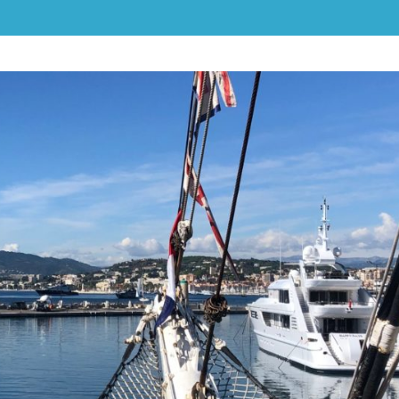
ALPES-
CÔTE
D'AZUR
ET
MONACO