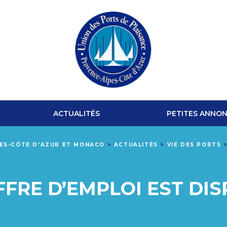
UNION
DES
ACTUALITÉS
PETITES ANNO
PORTS
PES-CÔTE D'AZUR ET MONACO
>
ACTUALITÉS
>
VIE DES PORTS
DE
PLAISANCE
FRE D’EMPLOI EST DI
PROVENCE-