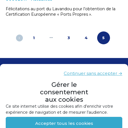
Félicitations au port du Lavandou pour l’obtention de la
Certification Européenne « Ports Propres ».
Pagination
…
‹
1
3
4
5
des
publications
Contacts
Continuer sans accepter →
Presse
Gérer le
consentement
Plan du site
aux cookies
Mentions légales
Ce site internet utilise des cookies afin d'enrichir votre
expérience de navigation et de mesurer l'audience.
Politique de confidentialité
Accepter tous les cookies
Politique de cookies (UE)