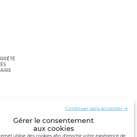
’ ARRÊTÉ
TÉS
FAIRE
Continuer sans accepter →
Gérer le consentement
Un nouveau port dans la Charte
›
aux cookies
ternet utilise des cookies afin d'enrichir votre expérience de