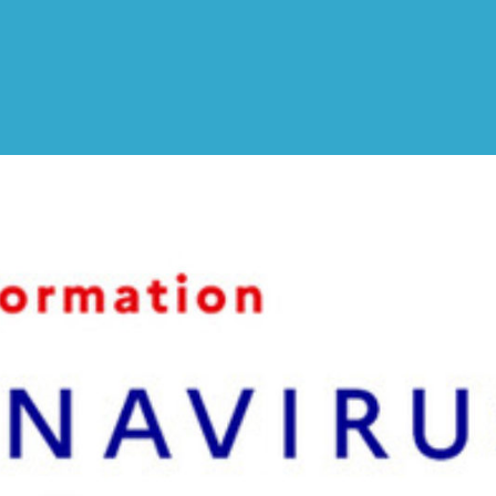
ALPES-
CÔTE
D'AZUR
ET
MONACO