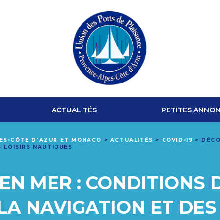
UNION
DES
ACTUALITÉS
PETITES ANNO
PORTS
PES-CÔTE D'AZUR ET MONACO
>
ACTUALITÉS
>
COVID-19
>
DÉCO
S LOISIRS NAUTIQUES
DE
PLAISANCE
N MER : CONDITIONS D
PROVENCE-
LA NAVIGATION ET DES 