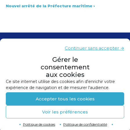
Nouvel arrêté de la Préfecture maritime
›
Contacts
Continuer sans accepter →
Presse
Gérer le
consentement
Plan du site
aux cookies
Mentions légales
Ce site internet utilise des cookies afin d'enrichir votre
expérience de navigation et de mesurer l'audience.
Politique de confidentialité
Accepter tous les cookies
Politique de cookies (UE)
Voir les préférences
©
2026
Conception et réalisation :
Canopée
Retour en haut de page
↑
Politique de cookies
Politique de confidentialité