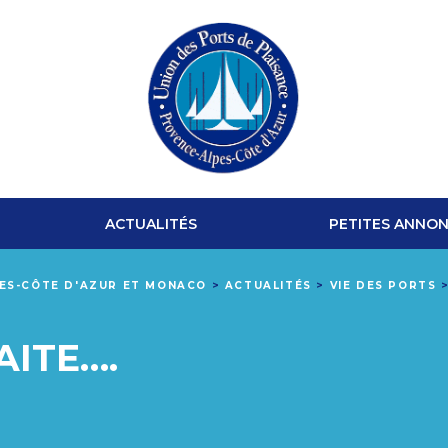
UNION
DES
ACTUALITÉS
PETITES ANNO
PORTS
PES-CÔTE D'AZUR ET MONACO
>
ACTUALITÉS
>
VIE DES PORTS
DE
AITE….
PLAISANCE
PROVENCE-