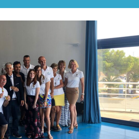
ALPES-
CÔTE
D'AZUR
ET
MONACO