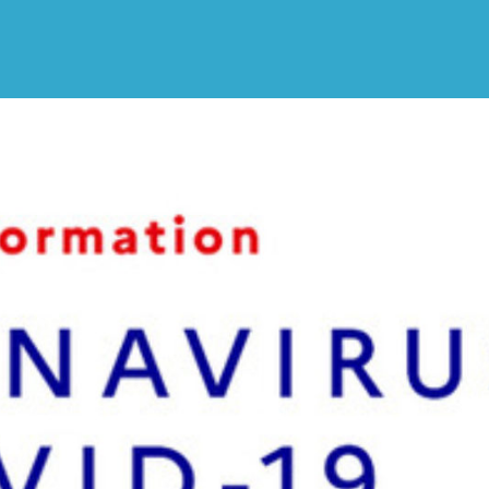
ALPES-
CÔTE
D'AZUR
ET
MONACO