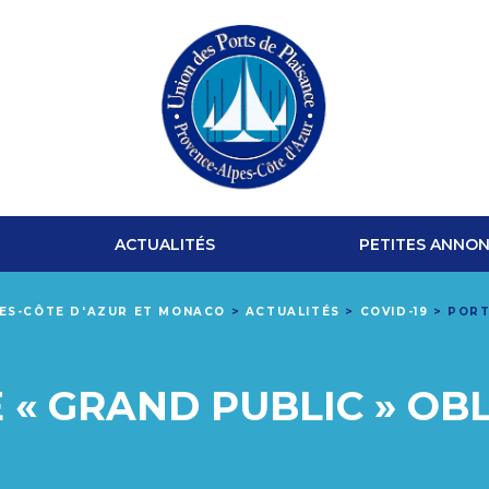
UNION
DES
ACTUALITÉS
PETITES ANNO
PORTS
PES-CÔTE D'AZUR ET MONACO
>
ACTUALITÉS
>
COVID-19
>
PORT
DE
PLAISANCE
« GRAND PUBLIC » OBL
PROVENCE-