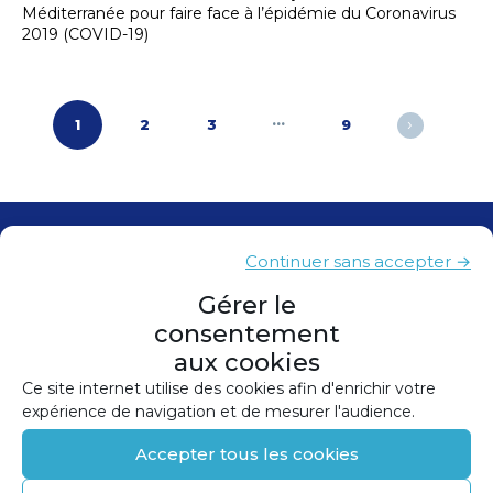
Méditerranée pour faire face à l’épidémie du Coronavirus
2019 (COVID-19)
Pagination
…
›
1
2
3
9
des
publications
Contacts
Continuer sans accepter →
Presse
Gérer le
consentement
Plan du site
aux cookies
Mentions légales
Ce site internet utilise des cookies afin d'enrichir votre
expérience de navigation et de mesurer l'audience.
Politique de confidentialité
Accepter tous les cookies
Politique de cookies (UE)