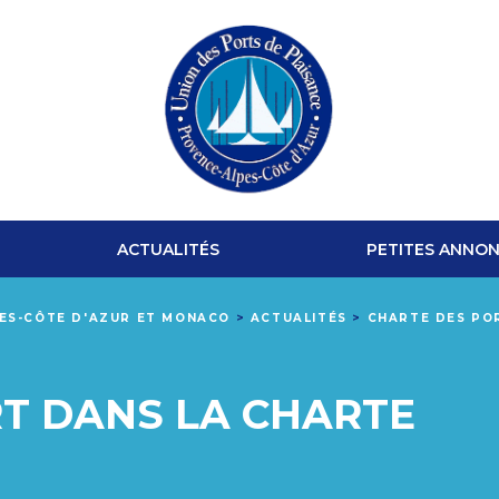
UNION
DES
ACTUALITÉS
PETITES ANNO
PORTS
PES-CÔTE D'AZUR ET MONACO
>
ACTUALITÉS
>
CHARTE DES PO
DE
PLAISANCE
T DANS LA CHARTE
PROVENCE-