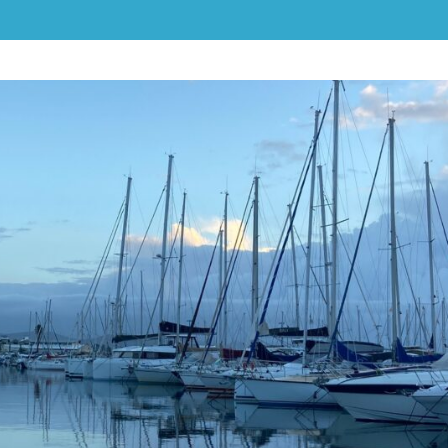
ALPES-
CÔTE
D'AZUR
ET
MONACO