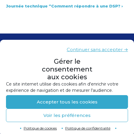
Journée technique “Comment répondre à une DSP?
›
Contacts
Continuer sans accepter →
Presse
Gérer le
consentement
Plan du site
aux cookies
Mentions légales
Ce site internet utilise des cookies afin d'enrichir votre
expérience de navigation et de mesurer l'audience.
Politique de confidentialité
Accepter tous les cookies
Politique de cookies (UE)
Voir les préférences
©
2026
Conception et réalisation :
Canopée
Retour en haut de page
↑
Politique de cookies
Politique de confidentialité