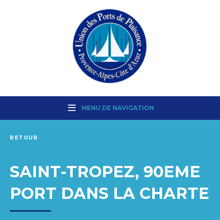
MENU DE NAVIGATION
RETOUR
SAINT-TROPEZ, 90EME
PORT DANS LA CHARTE