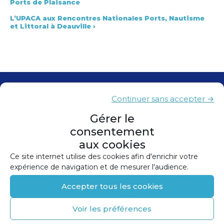
Ports de Plaisance
L’UPACA aux Rencontres Nationales Ports, Nautisme
et Littoral à Deauville
›
Contacts
Continuer sans accepter →
Presse
Gérer le
consentement
Plan du site
aux cookies
Mentions légales
Ce site internet utilise des cookies afin d'enrichir votre
expérience de navigation et de mesurer l'audience.
Politique de confidentialité
Accepter tous les cookies
Politique de cookies (UE)
Voir les préférences
©
2026
Conception et réalisation :
Canopée