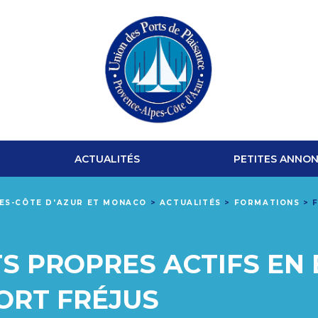
UNION
DES
ACTUALITÉS
PETITES ANNO
PORTS
PES-CÔTE D'AZUR ET MONACO
>
ACTUALITÉS
>
FORMATIONS
>
DE
PLAISANCE
 PROPRES ACTIFS EN 
PROVENCE-
PORT FRÉJUS