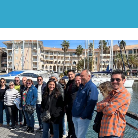
ALPES-
CÔTE
D'AZUR
ET
MONACO