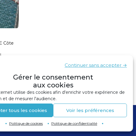
IE Côte
s.
Continuer sans accepter →
Gérer le consentement
Information Ile Sainte-Marguerite (Cannes)
›
aux cookies
ternet utilise des cookies afin d'enrichir votre expérience de
n et de mesurer l'audience.
ter tous les cookies
Voir les préférences
Politique de cookies
Politique de confidentialité
Retour en haut de page
↑