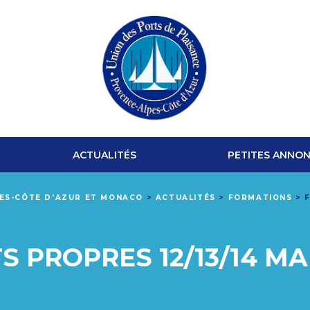
UNION
DES
ACTUALITÉS
PETITES ANNO
PORTS
PES-CÔTE D'AZUR ET MONACO
>
ACTUALITÉS
>
FORMATIONS
>
DE
PLAISANCE
 PROPRES 12/13/14 MAR
PROVENCE-