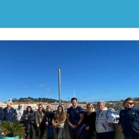
ALPES-
CÔTE
D'AZUR
ET
MONACO