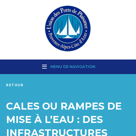
MENU DE NAVIGATION
RETOUR
CALES OU RAMPES DE
MISE À L’EAU : DES
INFRASTRUCTURES