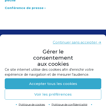
pêche
Conférence de presse
›
Contacts
Continuer sans accepter →
Presse
Gérer le
consentement
Plan du site
aux cookies
Mentions légales
Ce site internet utilise des cookies afin d'enrichir votre
expérience de navigation et de mesurer l'audience.
Politique de confidentialité
Accepter tous les cookies
Politique de cookies (UE)
Voir les préférences
©
2026
Conception et réalisation :
Canopée
Retour en haut de page
↑
Politique de cookies
Politique de confidentialité