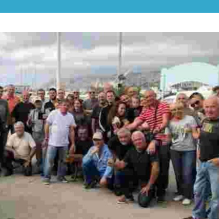
ALPES-
CÔTE
D'AZUR
ET
MONACO