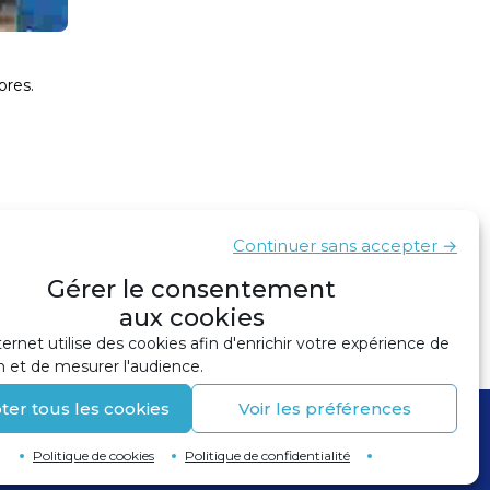
pres.
Continuer sans accepter →
Gérer le consentement
ux ports dans la Charte pour un total de 70
›
aux cookies
ternet utilise des cookies afin d'enrichir votre expérience de
n et de mesurer l'audience.
ter tous les cookies
Voir les préférences
Politique de cookies
Politique de confidentialité
Retour en haut de page
↑