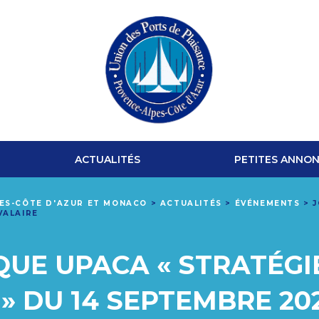
UNION
DES
ACTUALITÉS
PETITES ANNO
PORTS
PES-CÔTE D'AZUR ET MONACO
>
ACTUALITÉS
>
ÉVÉNEMENTS
>
J
VALAIRE
DE
PLAISANCE
UE UPACA « STRATÉGI
PROVENCE-
 DU 14 SEPTEMBRE 20