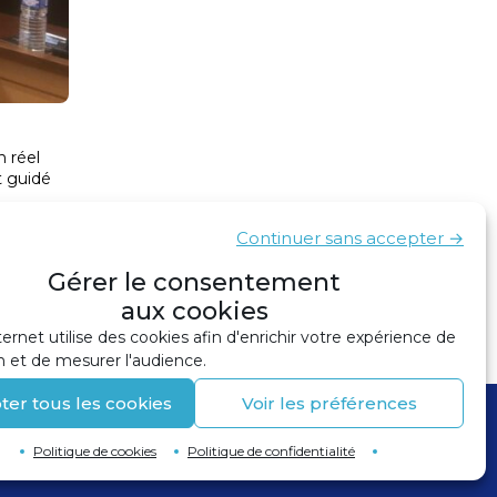
 réel
t guidé
Continuer sans accepter →
Gérer le consentement
Un nouveau port dans la charte
›
aux cookies
ternet utilise des cookies afin d'enrichir votre expérience de
n et de mesurer l'audience.
ter tous les cookies
Voir les préférences
Politique de cookies
Politique de confidentialité
Retour en haut de page
↑