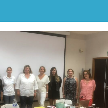
ALPES-
CÔTE
D'AZUR
ET
MONACO