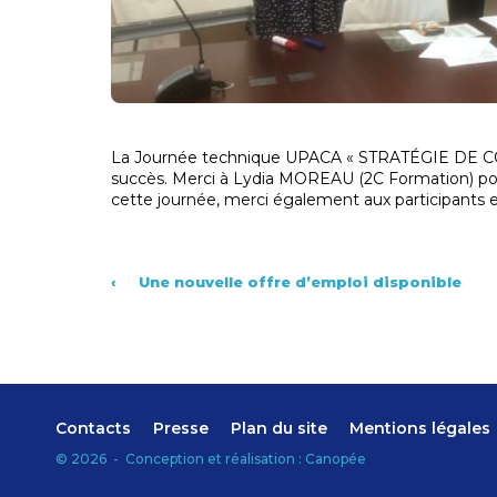
La Journée technique UPACA « STRATÉGIE DE CO
succès. Merci à Lydia MOREAU (2C Formation) pour
cette journée, merci également aux participants et
‹
Une nouvelle offre d’emploi disponible
Contacts
Presse
Plan du site
Mentions légales
©
2026
-
Conception et réalisation :
Canopée