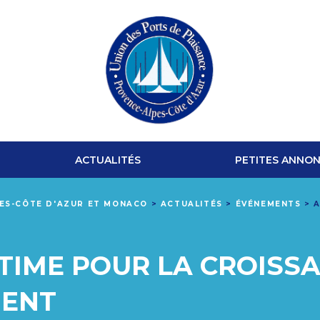
UNION
DES
ACTUALITÉS
PETITES ANNO
PORTS
PES-CÔTE D'AZUR ET MONACO
>
ACTUALITÉS
>
ÉVÉNEMENTS
>
A
DE
PLAISANCE
TIME POUR LA CROISS
PROVENCE-
MENT