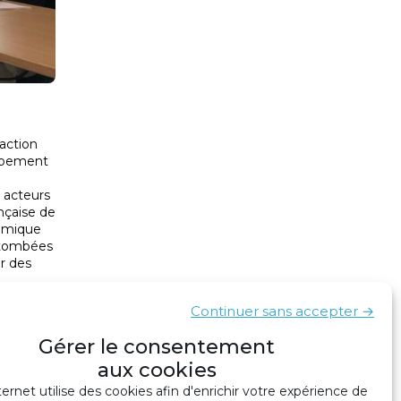
action
oppement
 acteurs
nçaise de
nomique
retombées
ur des
Continuer sans accepter →
Gérer le consentement
décembre 2018
Valeur du point
›
aux cookies
ternet utilise des cookies afin d'enrichir votre expérience de