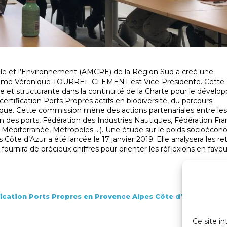
le et l’Environnement (AMCRE) de la Région Sud a créé une
dame Véronique TOURREL-CLEMENT est Vice-Présidente. Cette 
e et structurante dans la continuité de la Charte pour le dével
ertification Ports Propres actifs en biodiversité, du parcours
que. Cette commission mène des actions partenariales entre les
 des ports, Fédération des Industries Nautiques, Fédération Fra
er Méditerranée, Métropoles …). Une étude sur le poids socioéco
Côte d’Azur a été lancée le 17 janvier 2019. Elle analysera les 
 fournira de précieux chiffres pour orienter les réflexions en fave
fication Ports Propres en Provence Alpes Côte d’Azur du 7 
Ce site in