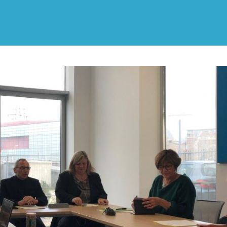
ALPES-
CÔTE
D'AZUR
ET
MONACO