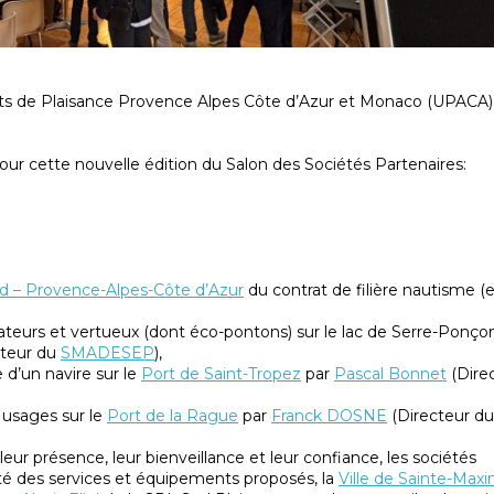
rts de Plaisance Provence Alpes Côte d’Azur et Monaco (UPACA) 
our cette nouvelle édition du Salon des Sociétés Partenaires:
d – Provence-Alpes-Côte d’Azur
du contrat de filière nautisme (
eurs et vertueux (dont éco-pontons) sur le lac de Serre-Ponço
cteur du
SMADESEP
),
 d’un navire sur le
Port de Saint-Tropez
par
Pascal Bonnet
(Dire
s usages sur le
Port de la Rague
par
Franck DOSNE
(Directeur du 
ur présence, leur bienveillance et leur confiance, les sociétés
lité des services et équipements proposés, la
Ville de Sainte-Max