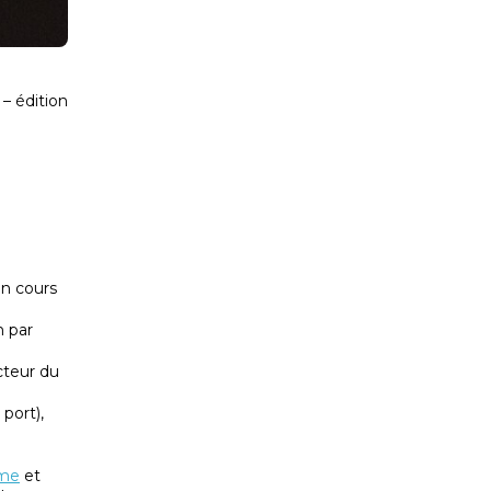
– édition
en cours
n par
cteur du
port),
ime
et