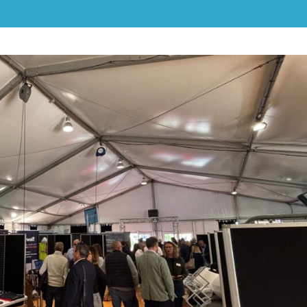
ALPES-
CÔTE
D'AZUR
ET
MONACO