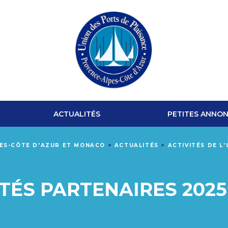
UNION
DES
ACTUALITÉS
PETITES ANNO
PORTS
PES-CÔTE D'AZUR ET MONACO
>
ACTUALITÉS
>
ACTIVITÉS DE L
DE
PLAISANCE
TÉS PARTENAIRES 2025
PROVENCE-