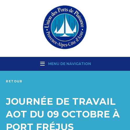
MENU DE NAVIGATION
RETOUR
JOURNÉE DE TRAVAIL
AOT DU 09 OCTOBRE À
PORT FRÉJUS